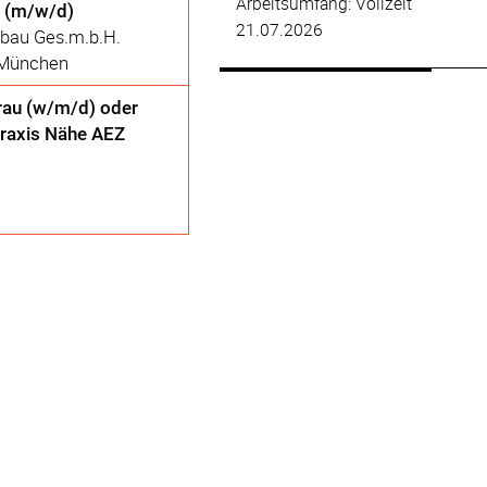
Arbeitsumfang: Vollzeit
d (m/w/d)
21.07.2026
rbau Ges.m.b.H.
 München
rau (w/m/d) oder
praxis Nähe AEZ