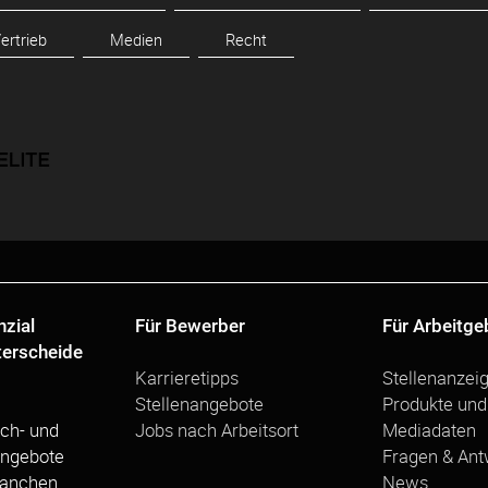
ertrieb
Medien
Recht
nzial
Für Bewerber
Für Arbeitge
terscheide
Karrieretipps
Stellenanzei
Stellenangebote
Produkte und
ch- und
Jobs nach Arbeitsort
Mediadaten
angebote
Fragen & Ant
ranchen
News