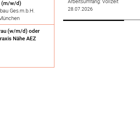
Arbeitsumfang: Vollzeit
d (m/w/d)
28.07.2026
rbau Ges.m.b.H.
 München
rau (w/m/d) oder
praxis Nähe AEZ