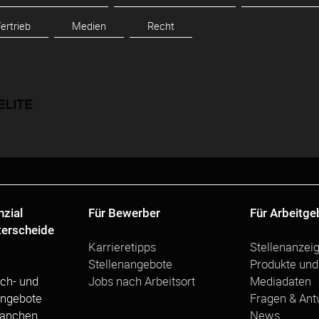
ertrieb
Medien
Recht
nzial
Für Bewerber
Für Arbeitge
terscheide
Karrieretipps
Stellenanzei
Stellenangebote
Produkte und
ch- und
Jobs nach Arbeitsort
Mediadaten
angebote
Fragen & Ant
ranchen
News